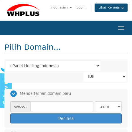
Lihat Keranjang
Indonesian
Login
Togg
navi
Pilih Domain...
Mendaftarkan domain baru
www.
Periksa