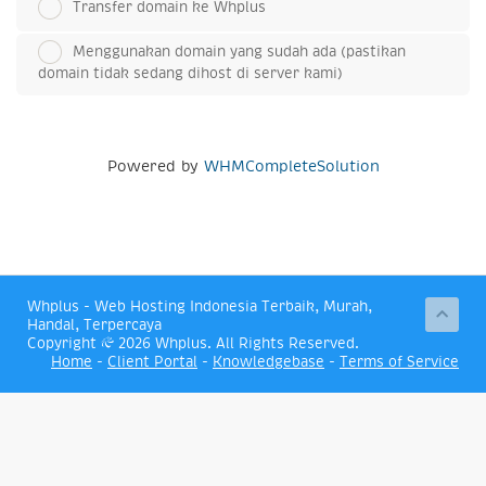
Transfer domain ke Whplus
Menggunakan domain yang sudah ada (pastikan
domain tidak sedang dihost di server kami)
Powered by
WHMCompleteSolution
Whplus - Web Hosting Indonesia Terbaik, Murah,
Handal, Terpercaya
Copyright © 2026 Whplus. All Rights Reserved.
Home
-
Client Portal
-
Knowledgebase
-
Terms of Service