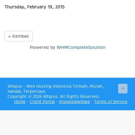
Thursday, February 19, 2015
« Kembali
Powered by
WHMCompleteSolution
Whplus - Web Hosting Indonesia Terbaik, Murah,
Handal, Terpercaya
Copyright © 2026 Whplus. All Rights Reserved.
Home
-
Client Portal
-
Knowledgebase
-
Terms of Service