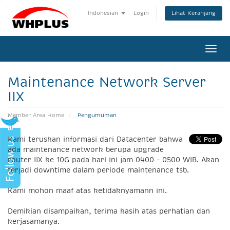
Lihat Keranjang
Indonesian
Login
Togg
navi
Maintenance Network Server
IIX
Member Area Home
Pengumuman
Kami teruskan informasi dari Datacenter bahwa
ada maintenance network berupa upgrade
router IIX ke 10G pada hari ini jam 0400 - 0500 WIB. Akan
terjadi downtime dalam periode maintenance tsb.
Kami mohon maaf atas ketidaknyamann ini.
Demikian disampaikan, terima kasih atas perhatian dan
kerjasamanya.