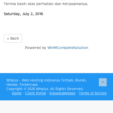
Terima kasih atas perhatian dan kerjasamanya.
Saturday, July 2, 2016
« Back
Powered by
WHMCompleteSolution
Whplus - Web Hosting Indonesia Terbaik, Murah,
Handal, Terpercaya
Copyright © 2026 Whplus. All Rights Reserved.
Home
-
Client Portal
-
Knowledgebase
-
Terms of Service