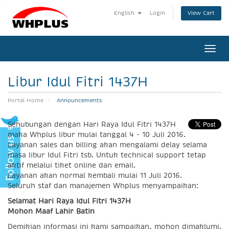
View Cart
English
Login
Togg
navi
Libur Idul Fitri 1437H
Portal Home
Announcements
Sehubungan dengan Hari Raya
Idul
Fitri
1437H
maka Whplus libur mulai tanggal 4 - 10 Juli 2016.
Layanan sales dan billing akan mengalami delay selama
masa libur
Idul
Fitri
tsb. Untuk technical support tetap
aktif melalui tiket online dan email.
Layanan akan normal kembali mulai 11 Juli 2016.
Seluruh staf dan manajemen Whplus menyampaikan:
Selamat Hari Raya
Idul
Fitri
1437H
Mohon Maaf Lahir Batin
Demikian informasi ini kami sampaikan, mohon dimaklumi.