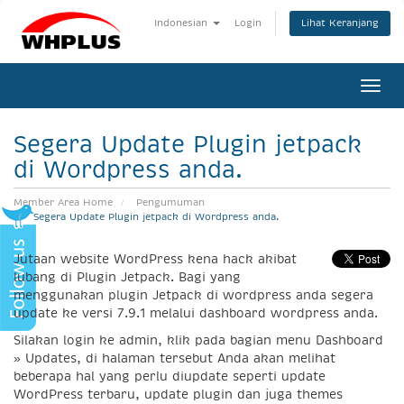
Lihat Keranjang
Indonesian
Login
Togg
navi
Segera Update Plugin jetpack
di Wordpress anda.
Member Area Home
Pengumuman
Segera Update Plugin jetpack di Wordpress anda.
Jutaan website WordPress kena hack akibat
lubang di Plugin Jetpack. Bagi yang
menggunakan plugin Jetpack di wordpress anda segera
update ke versi 7.9.1 melalui dashboard wordpress anda.
Silakan login ke admin, klik pada bagian menu Dashboard
» Updates, di halaman tersebut Anda akan melihat
beberapa hal yang perlu diupdate seperti update
WordPress terbaru, update plugin dan juga themes