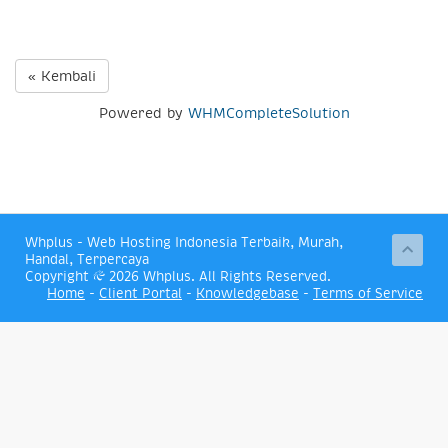
« Kembali
Powered by
WHMCompleteSolution
Whplus - Web Hosting Indonesia Terbaik, Murah,
Handal, Terpercaya
Copyright © 2026 Whplus. All Rights Reserved.
Home
-
Client Portal
-
Knowledgebase
-
Terms of Service