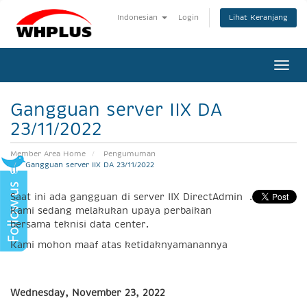
Lihat Keranjang
Indonesian
Login
Togg
navi
Gangguan server IIX DA
23/11/2022
Member Area Home
Pengumuman
Gangguan server IIX DA 23/11/2022
Saat ini ada gangguan di server IIX DirectAdmin .
Kami sedang melakukan upaya perbaikan
bersama teknisi data center.
Kami mohon maaf atas ketidaknyamanannya
Wednesday, November 23, 2022