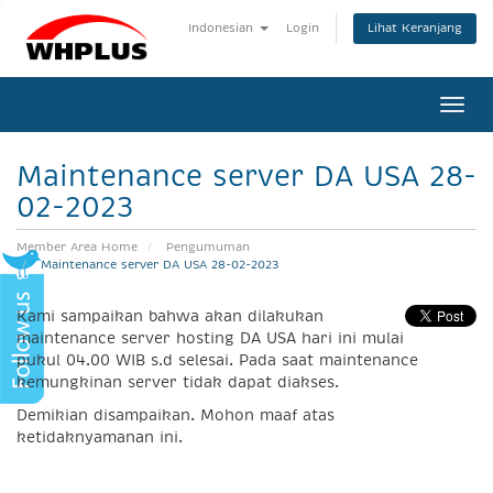
Lihat Keranjang
Indonesian
Login
Togg
navi
Maintenance server DA USA 28-
02-2023
Member Area Home
Pengumuman
Maintenance server DA USA 28-02-2023
Kami sampaikan bahwa akan dilakukan
maintenance server hosting DA USA hari ini mulai
pukul 04.00 WIB s.d selesai. Pada saat maintenance
kemungkinan server tidak dapat diakses.
Demikian disampaikan. Mohon maaf atas
ketidaknyamanan ini.