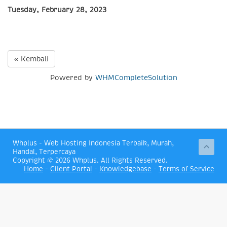
Tuesday, February 28, 2023
« Kembali
Powered by
WHMCompleteSolution
Whplus - Web Hosting Indonesia Terbaik, Murah,
Handal, Terpercaya
Copyright © 2026 Whplus. All Rights Reserved.
Home
-
Client Portal
-
Knowledgebase
-
Terms of Service