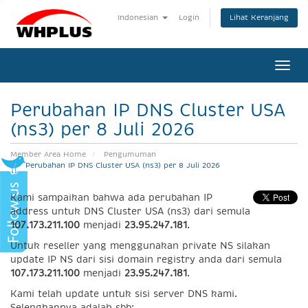
Lihat Keranjang
Indonesian
Login
Togg
navi
Perubahan IP DNS Cluster USA
(ns3) per 8 Juli 2026
Member Area Home
Pengumuman
Perubahan IP DNS Cluster USA (ns3) per 8 Juli 2026
Kami sampaikan bahwa ada perubahan IP
address untuk DNS Cluster USA (ns3) dari semula
107.173.211.100
menjadi
23.95.247.181
.
Untuk reseller yang menggunakan private NS silakan
update IP NS dari sisi domain registry anda dari semula
107.173.211.100
menjadi
23.95.247.181
.
Kami telah update untuk sisi server DNS kami.
Selengkapnya adalah sbb: