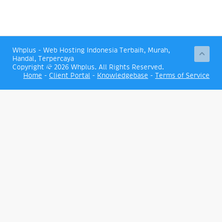
Whplus - Web Hosting Indonesia Terbaik, Murah,
Handal, Terpercaya
Copyright © 2026 Whplus. All Rights Reserved.
Home
-
Client Portal
-
Knowledgebase
-
Terms of Service