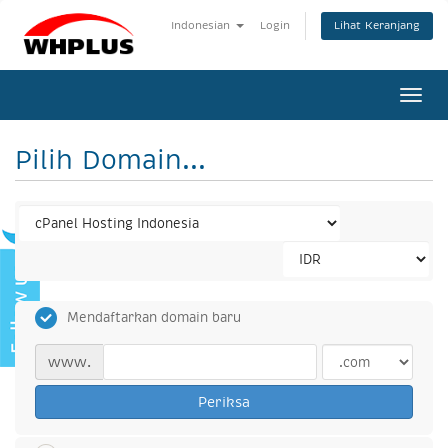
Lihat Keranjang
Indonesian
Login
Togg
navi
Pilih Domain...
Mendaftarkan domain baru
www.
Periksa