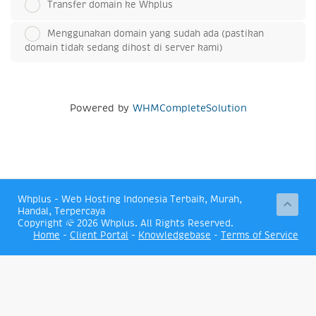
Transfer domain ke Whplus
Menggunakan domain yang sudah ada (pastikan
domain tidak sedang dihost di server kami)
Powered by
WHMCompleteSolution
Whplus - Web Hosting Indonesia Terbaik, Murah,
Handal, Terpercaya
Copyright © 2026 Whplus. All Rights Reserved.
Home
-
Client Portal
-
Knowledgebase
-
Terms of Service