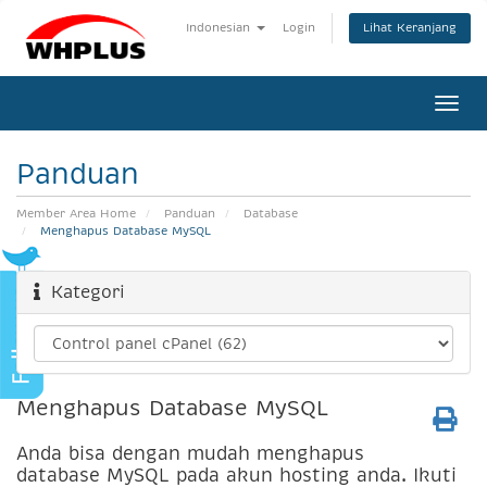
Lihat Keranjang
Indonesian
Login
Togg
navi
Panduan
Member Area Home
Panduan
Database
Menghapus Database MySQL
Kategori
Menghapus Database MySQL
Anda bisa dengan mudah menghapus
database MySQL pada akun hosting anda. Ikuti