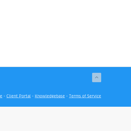
e
-
Client Portal
-
Knowledgebase
-
Terms of Service