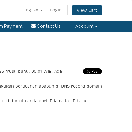
English
Login
View Cart
rm Payment
Contact Us
Account
5 mulai pukul 00.01 WIB. Ada
elakukan perubahan apapun di DNS record domain
ord domain anda dari IP lama ke IP baru.