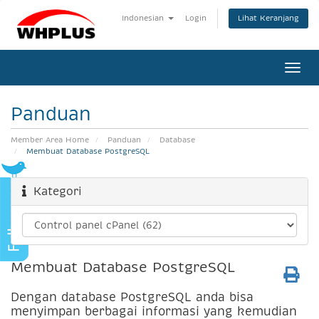
Lihat Keranjang
Indonesian
Login
Togg
navi
Panduan
Member Area Home
Panduan
Database
Membuat Database PostgreSQL
Kategori
Membuat Database PostgreSQL
Dengan database PostgreSQL anda bisa
menyimpan berbagai informasi yang kemudian