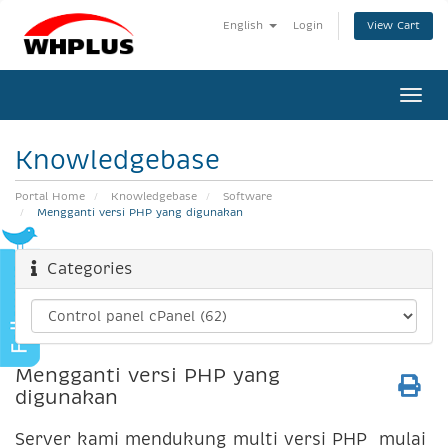
View Cart
English
Login
Togg
navi
Knowledgebase
Portal Home
Knowledgebase
Software
Mengganti versi PHP yang digunakan
Categories
Mengganti versi PHP yang
digunakan
Server kami mendukung multi versi PHP mulai