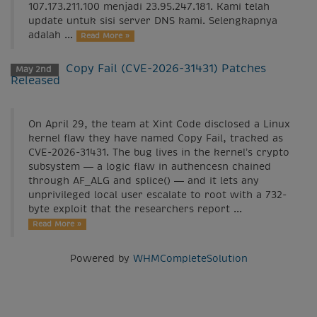
107.173.211.100 menjadi 23.95.247.181. Kami telah
update untuk sisi server DNS kami. Selengkapnya
adalah ...
Read More »
Copy Fail (CVE-2026-31431) Patches
May 2nd
Released
On April 29, the team at Xint Code disclosed a Linux
kernel flaw they have named Copy Fail, tracked as
CVE-2026-31431. The bug lives in the kernel’s crypto
subsystem — a logic flaw in authencesn chained
through AF_ALG and splice() — and it lets any
unprivileged local user escalate to root with a 732-
byte exploit that the researchers report ...
Read More »
Powered by
WHMCompleteSolution